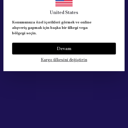
REFERANSLAR:
PEUGEOT
0831.80
United States
CITROEN
0831.81
CITROEN
0831.T3
Konumunuza özel içerikleri görmek ve online
FORD
1211185
alışveriş yapmak için başka bir ülkeyi veya
FORD
1348648
bölgeyi seçin.
CITROEN
16 095 249 80
FORD
2S6Q 8A615 AA
Devam
FORD
2S6Q 8A615 AB
Kargo ülkesini değiştirin
Yorumlar
Yorum Yap
Bu ürün için henüz yorum yapılmamış.
Çok Satan Ürünlerimiz