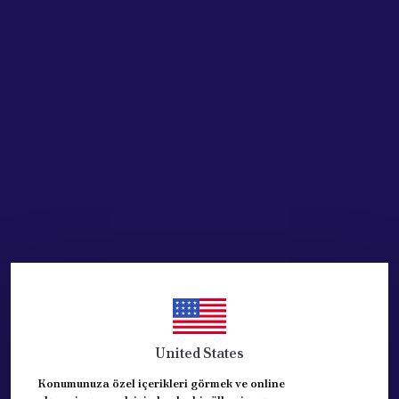
Acik Auto Parts
Acik Auto Parts
Citroen, Peugeot Ön Abs'Li
PEUGEOT 307 ve CİTR. C4
Teker Rulmanı 3350.86
SAĞ ÖN AMORTİSÖR
9810757380
₺ 2,253.06
%
25
₺ 1,688.38
₺ 3,021.70
%
11
₺ 2,685.57
SEPETE EKLE
SEPETE EKLE
United States
Konumunuza özel içerikleri görmek ve online