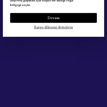
alışveriş yapmak için başka bir ülkeyi veya
bölgeyi seçin.
Devam
Kargo ülkesini değiştirin
Acik Auto Parts
Acik Auto Parts
PEUGEOT 307 CİTROEN
FIAT ALBEA Ön Teker
C4 SOL ÖN AMORTİSÖR
Porya Bilyası 51754191
9810757280
₺ 1,293.11
%
22
₺ 1,011.33
₺ 3,021.70
%
11
₺ 2,685.57
SEPETE EKLE
SEPETE EKLE
Tükendi