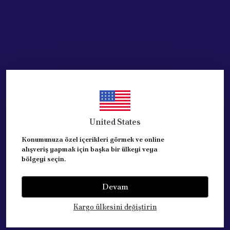
FIAT DOBLO aracın 2005 - 2009 model yılı aralığındaki 
FIAT DUCATO aracın 2001 - 2015 model yılı
aralığındaki 2,0 JTD - 2,8 JTD - 2.2 - 2.3 DCI - 2.3
JTD motor tiplerine uyumludur.
FIAT PALIO aracın 1996 - 2012 model yılı
aralığındaki 1.2 - 1.3 JTD - 1.4 - 1.6 motor
tiplerine uyumludur.
FIAT BRAVO aracın 1995 - 2002 model yılı
aralığındaki 1.6 motor tiplerine uyumludur.
United States
FIAT LINEA aracın 2007 - 2015 model yılı
aralığındaki 1,6 JTD - 1.3 JTD - 1.4 motor tiplerine
uyumludur.
Konumunuza özel içerikleri görmek ve online
alışveriş yapmak için başka bir ülkeyi veya
FIAT ALBEA aracın 2002 - 2013 model yılı
bölgeyi seçin.
aralığındaki 1.2 - 1.3 JTD - 1.4 - 1.6 motor
tiplerine uyumludur.
Devam
FIAT MAREA aracın 1996 - 2004 model yılı
aralığındaki 1,9 - 1.6 motor tiplerine uyumludur.
Kargo ülkesini değiştirin
FIAT PANDA aracın 2003 - 2006 model yılı
aralığındaki 1.2 motor tiplerine uyumludur.