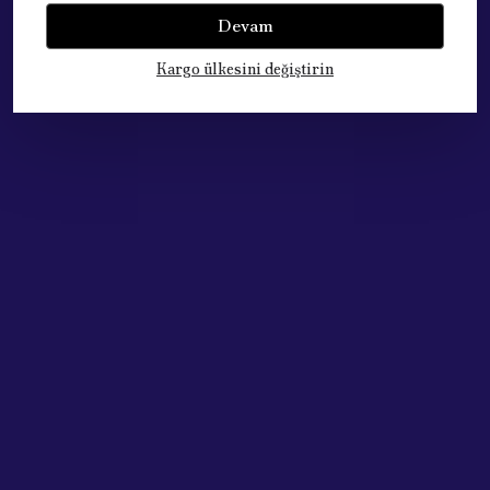
Bu ürün için henüz yorum yapılmamış.
Devam
Kargo ülkesini değiştirin
Çok Satan Ürünlerimiz
Acik Auto Parts
Acik Auto Parts
Bosch H7 12V 55W Far Ampülü 2 Adet Set
Peugeot 206 Plaka Lamba [Orjinal] (6340A3)
₺ 477.77
₺ 668.87
%
25
%
25
₺ 357.73
₺ 500.82