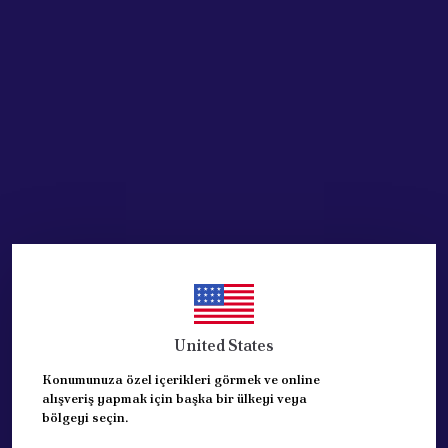
SEPETE EKLE
HEMEN AL
Ürün Açıklaması
CİTROEN NEMO 14 JANT KAPAĞI
MUADİL ÜRÜNDÜR
1 ADET FİYATIDIR
REF: 5416.Q1
United States
Konumunuza özel içerikleri görmek ve online
alışveriş yapmak için başka bir ülkeyi veya
Yorumlar
Yorum Yap
bölgeyi seçin.