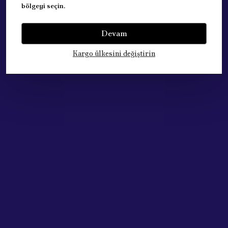
bölgeyi seçin.
Yorumlar
Yorum Yap
Devam
Bu ürün için henüz yorum yapılmamış.
Kargo ülkesini değiştirin
Çok Satan Ürünlerimiz
Acik Auto Parts
Acik Auto Parts