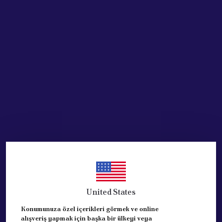
Stoğa Gelince Haber Ver
Ürün Açıklaması
7633767 Ön Çamurluk Sol
UNO Ön Çamurluk Sol
KARLAND
markadır.
7633767K
referans numaralı ürünün oem kodu
7633767, DIR.. Bu parça FIAT UNO vb otomobillere uymaktadır.
Marka: KARLAND
Stok Kodu:7633767
Ön Çamurluk Sol
MUADİL ÜRÜNDÜR.
United States
Konumunuza özel içerikleri görmek ve online
alışveriş yapmak için başka bir ülkeyi veya