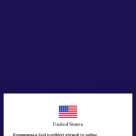
SEPETE EKLE
HEMEN AL
Ürün Açıklaması
PEUGEOT 207 ARKA FREN BALATASI- 1.4/ 1,4 16 V / 1,4 HDİ
PEUGEOT 207SW ARKA FREN BALATASI- 1.4/ 1,4 16 V / 1,4 HDİ
PEUGEOT 208 ARKA FREN BALATASI- 1.4/ 1,4 16 V / 1,4 HDİ
CİTROEN C3 ARKA FREN BALATASI- 1.4/ 1,4 16 V / 1,4 HDİ
DS3 ARKA FREN BALATASI- 1.4/ 1,4 16 V / 1,4 HDİ
BİLGİ: ARKA BALATA KAMPANADIR, ve SAG SOL ARKA İKİ
United States
TEKER BALATALARINI İÇERİR.
REFERANS: 4241.N3
Konumunuza özel içerikleri görmek ve online