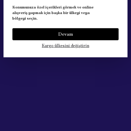
ŞANZUMAN TİP: BE4R
Konumunuza özel içerikleri görmek ve online
REFERANS: 2182J6 +9801271180
alışveriş yapmak için başka bir ülkeyi veya
bölgeyi seçin.
Devam
Yorumlar
Yorum Yap
Kargo ülkesini değiştirin
Bu ürün için henüz yorum yapılmamış.
Çok Satan Ürünlerimiz