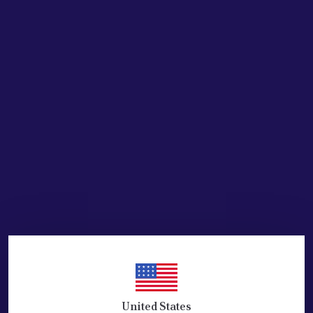
SEPETE EKLE
HEMEN AL
Ürün Açıklaması
PEUGEOT/ CITROEN DEBRİYAJ ÜST MERKEZ UÇ PLASTİK
BEYAZ KLİPS
UYUMLU ARAÇLAR: PEUGEOT 301,PEUGEOT 508 , CİTROEN
C -ELYSEE, CİTROEN C5
EŞDEĞER ve KALİTELİ ÜRÜN
PAKET ADET: 1 ( BIR )
United States