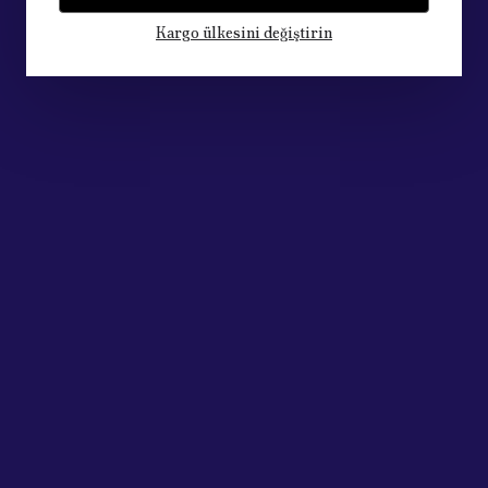
Kargo ülkesini değiştirin
to Parts
Acik Auto Parts