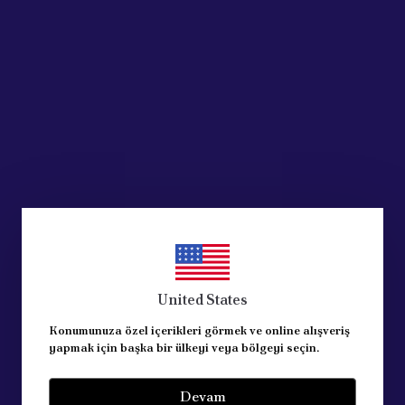
Ürün Açıklaması
2000-2005 ARASI
k parçadır.
United States
Konumunuza özel içerikleri görmek ve online alışveriş
yapmak için başka bir ülkeyi veya bölgeyi seçin.
Devam