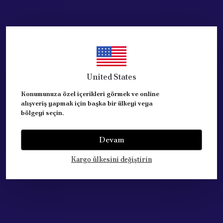
FIAT FIORINO aracın 2007 - 2016 model
yılı aralığındaki 1.3 - 1.4 motor
tiplerine uyumludur.
Peugeot Bipper aracın 2008-2016 model
yılı aralığındaki 1.3-1.4 HDI motor
United States
tiplerine uyumludur.
Konumunuza özel içerikleri görmek ve online
alışveriş yapmak için başka bir ülkeyi veya
bölgeyi seçin.
ORJİNAL ÜRÜNDÜR.
Devam
REFERANS:
Kargo ülkesini değiştirin
51910321+1608304580+7603.W5+7603.W3+7603.S2