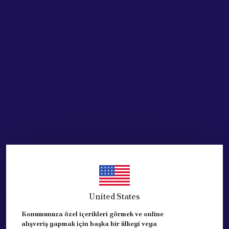
SEPETE EKLE
HEMEN AL
Ürün Açıklaması
RENAULT CLİO 4 VİTES KÖRÜĞÜ - GRİ ÇERÇEVELI
RENAULT CLİO IV- VİTES KÖRÜĞÜ - GRİ ÇERÇEVELI
REFERANS: 969357916R
2012 MODEL ve SONRASI UYUMLUDUR.
United States
Kaliteli yan sanayi üründür.
Konumunuza özel içerikleri görmek ve online
alışveriş yapmak için başka bir ülkeyi veya