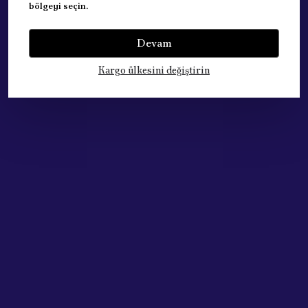
bölgeyi seçin.
Yorumlar
Yorum Yap
Devam
Bu ürün için henüz yorum yapılmamış.
Kargo ülkesini değiştirin
Çok Satan Ürünlerimiz
Acik Auto Parts
Acik Auto Parts