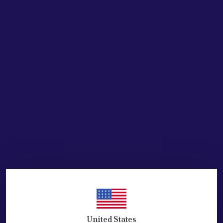
₺ 4,658.56
%
72
₺ 1,318.42
Stoğa Gelince Haber Ver
Ürün Açıklaması
ROLANTI AYARLAYICI - BOSCH: 3437010524-UNO
( FIAT=4 FISLI+UNO ) YENİ N0: 0132008600 DİR.
BOSCH MARKA ORJİNAL ÜRÜNDÜR.
FIAR ORJ REFERANS: 7701035321
Araç Marka
Oem No
BMW
13541464908
CITROENPEUGEOT
1920F8
VOLVO
3345231
FIAT
7077494
RENAULT
7701035321
United States