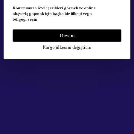
CITROENPEUGEOT
95651031
FIAT
9941477
Konumunuza özel içerikleri görmek ve online
FIAT
9942142
alışveriş yapmak için başka bir ülkeyi veya
bölgeyi seçin.
Devam
Yorumlar
Kargo ülkesini değiştirin
Yorum Yap
Bu ürün için henüz yorum yapılmamış.
Çok Satan Ürünlerimiz