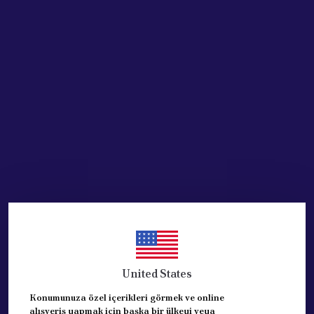
SEPETE EKLE
HEMEN AL
Ürün Açıklaması
FIAT DOBLO Fren Ana Merkez 2000 - 2005
Referans: (7082220)
UYUMLU ARAC:DOBLO 1,2/1,6/1,9 ABS LI ( 22,2
MM )
ORJINAL OPAR ÜRÜNÜDÜR.
United States
FIAT DOBLO aracın 2000 - 2005  model yılı aralığındaki
SERVİS FİYATI :1589 TL DİR.
ELİMİZDE SADECE 1  ( BIR ) ADET MEVCUTTUR.
Konumunuza özel içerikleri görmek ve online
alışveriş yapmak için başka bir ülkeyi veya