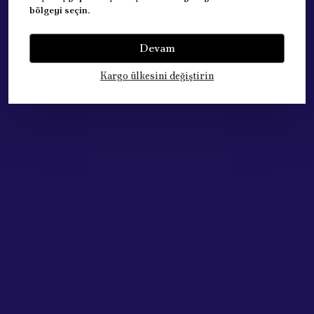
bölgeyi seçin.
Yorumlar
Yorum Yap
Devam
Bu ürün için henüz yorum yapılmamış.
Kargo ülkesini değiştirin
Çok Satan Ürünlerimiz
Acik Auto Parts
Acik Auto Parts