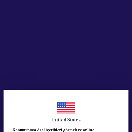
Acik Auto Parts
Acik Auto Parts
VITES KORUGU BOXER III
OPEL ASTRA J ( 2010-2015 )
JUMPER III DUCATO III
VİTES KÖRÜĞÜ
06- 161052780
OTOMATİK SİYAH
₺ 841.37
₺ 2,398.44
%
40
%
20
₺ 503.12
₺ 1,918.28
SEPETE EKLE
SEPETE EKLE
United States
Konumunuza özel içerikleri görmek ve online