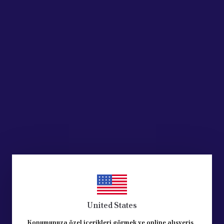
Ürün Açıklaması
T/ CİTROEN SİYAH- AGIR TİP
N UYUMLUDUR.
L VİTES TOPUZUDUR.
 : 106 / 206 / 207 / 301 / 307 / 208 / 308 / 2008/ 5008 / 3008/ P
/ C4/ C5/ C- ELYSEE / BERLİNGO
EDEN ÜRETİLMİŞTİR.
ÜRÜNDÜR.
United States
Konumunuza özel içerikleri görmek ve online alışveriş