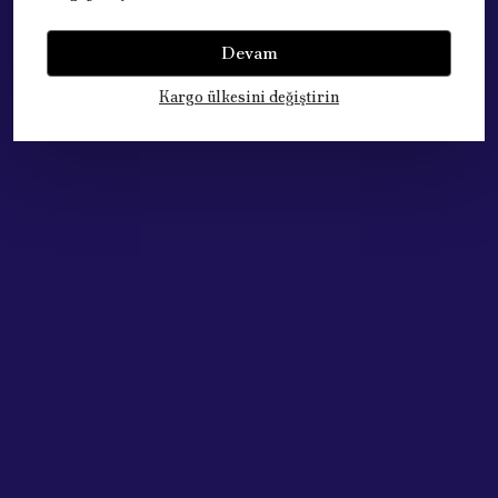
Yorumlar
Yorum Yap
Devam
Bu ürün için henüz yorum yapılmamış.
Kargo ülkesini değiştirin
Çok Satan Ürünlerimiz
Acik Auto Parts
Acik Auto Parts
PEUGEOT 301 93 Ampul Tek Duy Sinyal 2012 - 2019
RENAULT MEGANE 2 VİTES KÖRÜĞÜ ve TOPUZU SET -KROM KAPAKLI