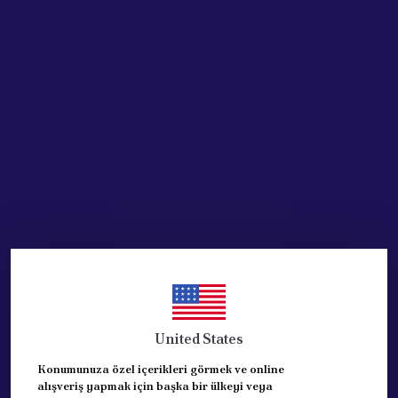
SEPETE EKLE
HEMEN AL
Ürün Açıklaması
PEUGEOT 407 VİTES KÖRÜĞÜ
MUADİL ve KALİTELİ ÜRÜNDÜR.
REFERANS: 7589.E3 + 7589.TV
+1606402080
United States
Konumunuza özel içerikleri görmek ve online
alışveriş yapmak için başka bir ülkeyi veya