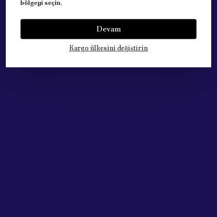
bölgeyi seçin.
Yorumlar
Yorum Yap
Devam
Bu ürün için henüz yorum yapılmamış.
Kargo ülkesini değiştirin
Çok Satan Ürünlerimiz
Acik Auto Parts
Acik Auto Parts
PEUGEOT 301/C ELYSEE ÖN SİLECEK TAKIM. (40CM/60CM )
Renault Megane 3 ve Fluence için Vites Körüğü Bej 969357290R