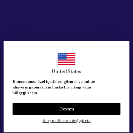
FIAT FIORINO 2007-20018
PEUGEOT BIPPER 2007- 2018
CITROEN NEMO 2007- 2018 CITROEN
ELEK.ISI.SENSORLU
United States
REFERANSLAR: 8153.VH + 735460567+ 735480199
Konumunuza özel içerikleri görmek ve online
alışveriş yapmak için başka bir ülkeyi veya
PLACE, SIDE:
FRONT, RIGHT O/S
bölgeyi seçin.
Devam
COLOR:
BLACK
Kargo ülkesini değiştirin