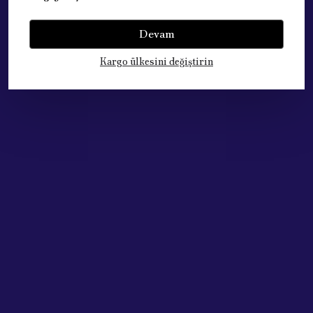
Acik Auto Parts
Acik Auto Parts
AYNA PEUGEOT 307 SAĞ
AYNA SOL PEUGEOT
ELEK. ISITMALI 8149.AX
Devam
PARTNER TEPEE 08-
(ELEKTİRİKLİ) 8153.TP
₺ 4,700.94
Kargo ülkesini değiştirin
%
10
₺ 4,230.38
₺ 5,076.46
%
11
₺ 4,511.78
SEPETE EKLE
SEPETE EKLE
Acik Auto Parts
Acik Auto Parts
AYNA SOL BİPPER NEMO
AYNA SAG PEUGEOT