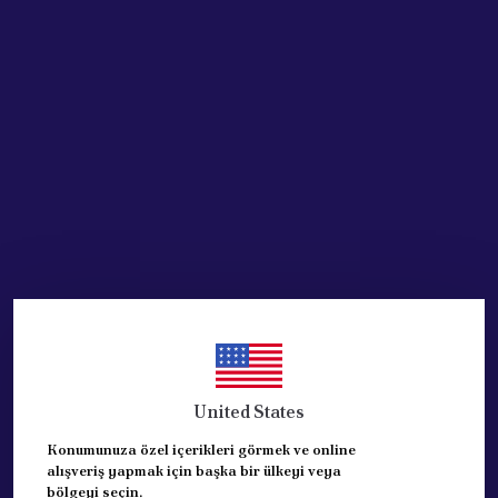
Acik Auto Parts
Acik Auto Parts
PEUGEOT PARTNER Kapı
PEUGEOT PARTNER Kapı
Aynası SAĞ KATLANIR
Aynası Sol KATLANIR
ELEKT. (1608177980)
ELEKT. (1608177880)
₺ 6,447.48
₺ 6,385.40
%
45
%
44
₺ 3,552.39
₺ 3,552.39
STOKTA YOK
STOKTA YOK
United States
Konumunuza özel içerikleri görmek ve online
alışveriş yapmak için başka bir ülkeyi veya
bölgeyi seçin.