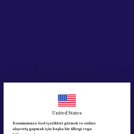
Stoğa Gelince Haber Ver
Ürün Açıklaması
PEUGEOT PARTNER TEPEE -
BERLİNGO Kapı Aynası SAĞ
KATLANIR-ELEKTRİKLİ
ASTARLI TİPDİR.
REFERANS: (1608177980)
OTOMATİK KATLANIR TİPTİR.
SPJ-LECOY-ORJİNAL ÜRÜNDÜR.
United States
Konumunuza özel içerikleri görmek ve online
alışveriş yapmak için başka bir ülkeyi veya