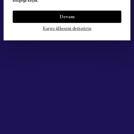
bölgeyi seçin.
Yorumlar
Yorum Yap
Devam
Bu ürün için henüz yorum yapılmamış.
Kargo ülkesini değiştirin
Çok Satan Ürünlerimiz
Acik Auto Parts
Acik Auto Parts
FIAT EGEA VİTES TOPUZU 5 İLERİ 50294509
PEUGEOT 206 Silecek Fıskiye Memesi Ön (6438AV)