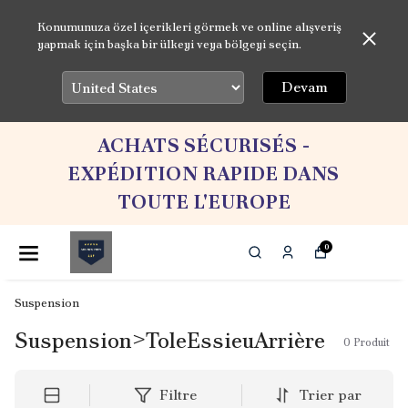
Konumunuza özel içerikleri görmek ve online alışveriş
yapmak için başka bir ülkeyi veya bölgeyi seçin.
Devam
ACHATS SÉCURISÉS -
EXPÉDITION RAPIDE DANS
TOUTE L'EUROPE
0
Suspension
Suspension>ToleEssieuArrière
0
Produit
Filtre
Trier par