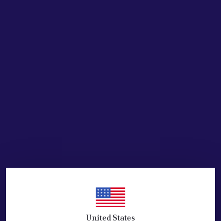
SEPETE EKLE
HEMEN AL
Ürün Açıklaması
FIAT 1.6 16V - EKSANTIRIK TRIGER KAPAĞI SETI ( 4 PARCA )
EKSANTRIK KAPAK SETI 1,6 16.V.
UYUMLU ARACLAR: ALBEA-PALIO-BRAVA-
MAREA-STİLO-SİENA-PALİO WEEKEND-
DOBLO 1,6 16V
Oem : 46519303+46816673+7799871+46790429
United States