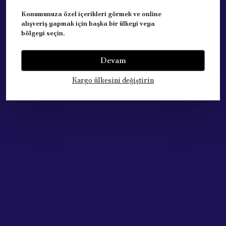
Konumunuza özel içerikleri görmek ve online
Eşdeğer ve Kaliteli Parça
alışveriş yapmak için başka bir ülkeyi veya
bölgeyi seçin.
Not : Katalog resımde 13-14-6 numaralı parcalar.
Devam
Yorumlar
Kargo ülkesini değiştirin
Yorum Yap
Bu ürün için henüz yorum yapılmamış.
Çok Satan Ürünlerimiz