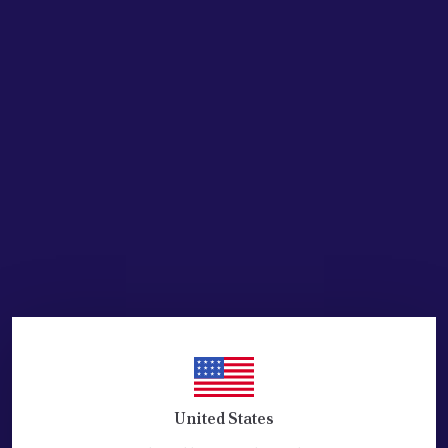
SEPETE EKLE
HEMEN AL
Ürün Açıklaması
MAZOT FİLTRESİ- DELPHİ MARKADIR
MÜŞÜRSÜZ TİP VE 1.6 HDİ DV6TD MOTORLAR İÇİN
UYGUNDUR.
PEUGEOT:( 206+207+307+407+308+PARTNER+EXPERT
CİTROEN:BERLINGO+C3+C4+C5+JUMPERY=1.6 HDI )
FORD: ( FOCUS.2+C-MAX=FORD=1.6 TDCI )
REFERANS:
PEUGEOT
190167
PEUGEOT
190178
United States
CITROEN
190181
PEUGEOT
190195