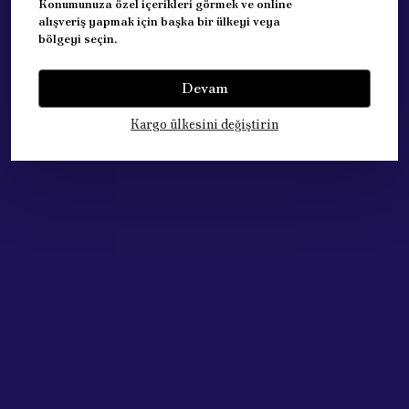
Konumunuza özel içerikleri görmek ve online
MUADİL ÜRÜNDÜR.
alışveriş yapmak için başka bir ülkeyi veya
KALİTELİ ÜRÜNDÜR.
bölgeyi seçin.
Devam
Yorumlar
Yorum Yap
Kargo ülkesini değiştirin
Bu ürün için henüz yorum yapılmamış.
Çok Satan Ürünlerimiz