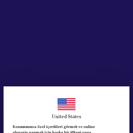
SEPETE EKLE
HEMEN AL
Ürün Açıklaması
Citroen C4 İçin Ön Kapı Menteşe Durdurma
Gergi Yayı 9181H9
Citroen C4 İçin Ön Kapı Gergi Yayı 9181H9 Ürün aşağıda
Citroen C4 MK1 2004-2010, Citroen C4 MK2 2010-2015, Ci
Citroen C4 Grand Picasso MK1 2006-2013; Ürün OEM:  918
United States
Ürün 1 adet olup sağ veya sol kapı ikisine de uyumludu
EŞDEĞER VE KALİTELİ ÜRÜNDÜR.
Konumunuza özel içerikleri görmek ve online
alışveriş yapmak için başka bir ülkeyi veya