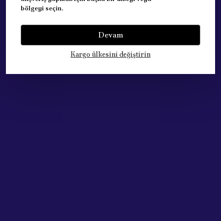
bölgeyi seçin.
Yorumlar
Yorum Yap
Devam
Bu ürün için henüz yorum yapılmamış.
Kargo ülkesini değiştirin
Çok Satan Ürünlerimiz
Acik Auto Parts
Acik Auto Parts