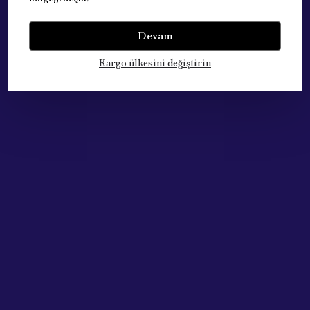
Yorumlar
Yorum Yap
Devam
Bu ürün için henüz yorum yapılmamış.
Kargo ülkesini değiştirin
Çok Satan Ürünlerimiz
Acik Auto Parts
Acik Auto Parts
DEVIRDAIM SU POMPASI PEUGEOT CİTROEN (1.4 HDI) 1609417380
PEUGEOT 308 ARKA FREN DİSK BALATASI 1610814180