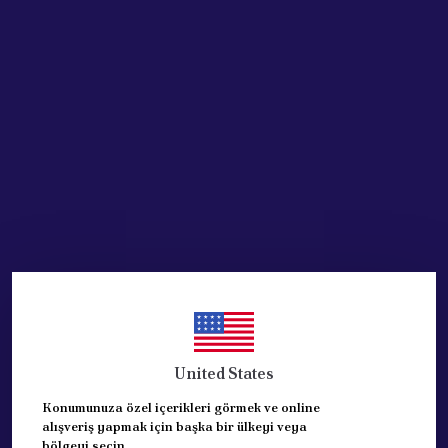
SEPETE EKLE
HEMEN AL
Ürün Açıklaması
Z ROT -IISI MARKADIR.
MUADİL. 1. SINIF KALİTEDE GARANTİL ÜRÜNDÜR.
PEUGEOT 106,406, CİTROEN SAXO
UYUMLU ARACLAR:
REFERANSLAR: 5087.40
United States
1 ADET FİYATIDIR.
Konumunuza özel içerikleri görmek ve online
alışveriş yapmak için başka bir ülkeyi veya
bölgeyi seçin.