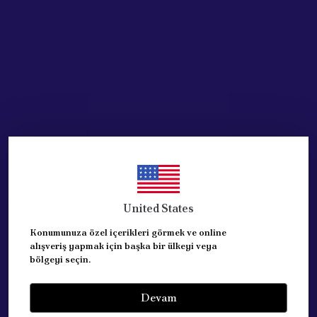
Stoğa Gelince Haber Ver
Ürün Açıklaması
MURAT 124 SOL ÖN KAPI SACI
MUADİL PARÇADIR.
United States
Yorumlar
Yorum Yap
Konumunuza özel içerikleri görmek ve online
alışveriş yapmak için başka bir ülkeyi veya
Bu ürün için henüz yorum yapılmamış.
bölgeyi seçin.
Devam