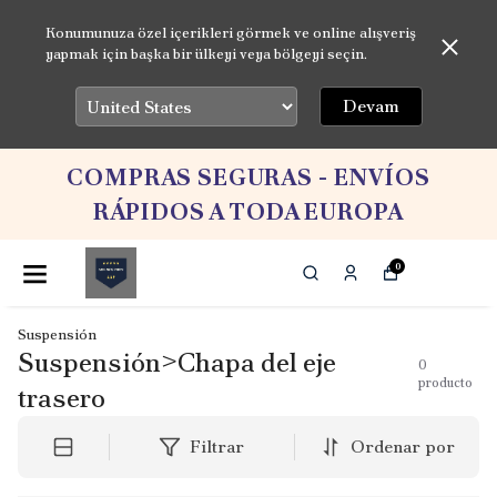
Konumunuza özel içerikleri görmek ve online alışveriş
yapmak için başka bir ülkeyi veya bölgeyi seçin.
Devam
COMPRAS SEGURAS - ENVÍOS
RÁPIDOS A TODA EUROPA
0
Suspensión
Suspensión>Chapa del eje
0
producto
trasero
Filtrar
Ordenar por