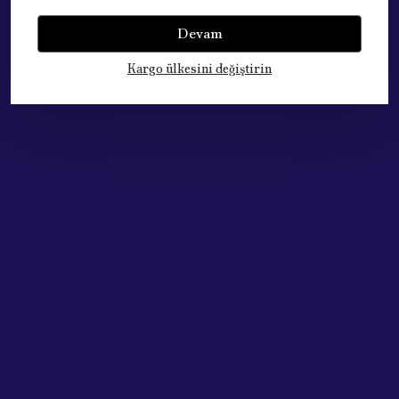
Devam
Bu ürün için henüz yorum yapılmamış.
Kargo ülkesini değiştirin
Çok Satan Ürünlerimiz
Acik Auto Parts
Acik Auto Parts
Renault Megane Clio Yakıt Depo Şamandıra Kapağı ve Contası
Peugeot 301 Radyatör Ek Deposu 301/207C//C3/C ELYSEE 1323.T9
₺ 559.02
₺ 841.37
%
30
%
40