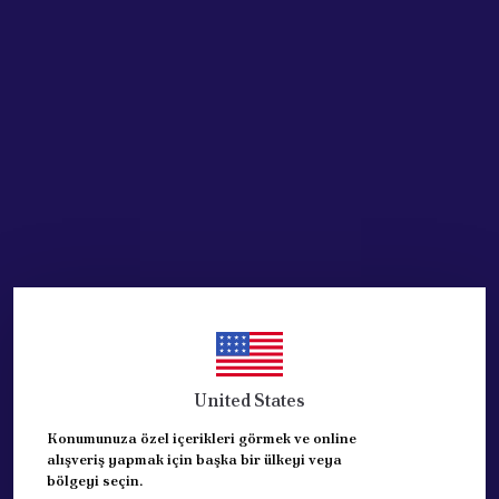
Stoğa Gelince Haber Ver
Ürün Açıklaması
7701210069 ON TAMPON YAN SANAYİ- SİSSİZ
REFERANS: 7701210069
Bu parça RENAULT CLIO SYMBOL vb otomobillere
uymaktadır. 2009 SONRASI MODELLER İÇİNDİR.
United States
Konumunuza özel içerikleri görmek ve online
alışveriş yapmak için başka bir ülkeyi veya
bölgeyi seçin.
Yorumlar
Yorum Yap