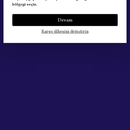
bölgeyi seçin.
Yorumlar
Yorum Yap
Devam
Bu ürün için henüz yorum yapılmamış.
Kargo ülkesini değiştirin
Çok Satan Ürünlerimiz
Acik Auto Parts
Acik Auto Parts