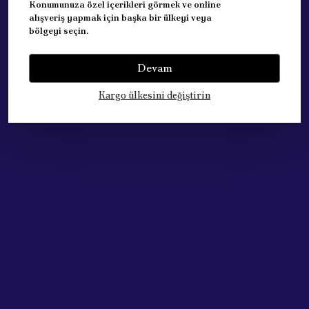
Konumunuza özel içerikleri görmek ve online
PEUGEOT
647963
alışveriş yapmak için başka bir ülkeyi veya
FIAT
77364561
bölgeyi seçin.
Devam
Yorumlar
Yorum Yap
Kargo ülkesini değiştirin
Bu ürün için henüz yorum yapılmamış.
Çok Satan Ürünlerimiz