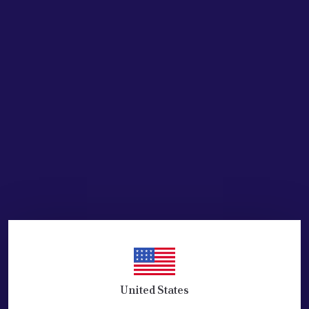
SEPETE EKLE
HEMEN AL
Ürün Açıklaması
KABİN POLEN FİLTRESİ- KLİMA FİLTRESİ
PEUGEOT BİPPER , CİTROEN NEMO, FIAT FİORİNO UYUMLUDUR.
2008 SONRASI MODELLER
POLEN FİLTRESİ ( DOBLO 10- +LINEA 07- +FIORINO 08- =FIAT
)( BIPPER 08- PEUGEOT )( NEMO 08- CITROEN )
EŞDEĞER ÜRÜNDÜR.
KALİTELİ ÜRÜNDÜR
Araç Marka
Oem No
United States
CITROËN
6479.E0
CITROËN
647962