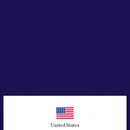
SEPETE EKLE
HEMEN AL
Ürün Açıklaması
JANT KAPAĞI (15 JANT ) PEUGEOT BİPPER ve PEUGEOT TEPEE
İÇİN UYUMLUDUR.
5416.Q2
REF:
4 ADET FİYATIDIR.
MUADİL ÜRÜNDÜR.
KALİTELİ ÜRÜNDÜR.
TAKIM FİYATIDIR.(4 ADET)
United States
URUN GORSELİN AYNISIDIR.