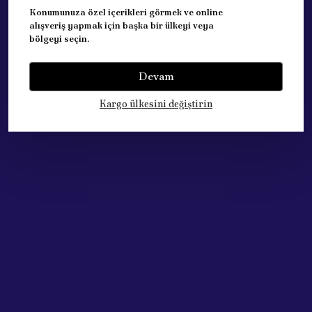
Konumunuza özel içerikleri görmek ve online
alışveriş yapmak için başka bir ülkeyi veya
1. SINIF ORJİNALE COK YAKIN KALİTEDE AGIR MALZEMEDİR.
bölgeyi seçin.
Devam
Yorumlar
Yorum Yap
Kargo ülkesini değiştirin
Bu ürün için henüz yorum yapılmamış.
Çok Satan Ürünlerimiz