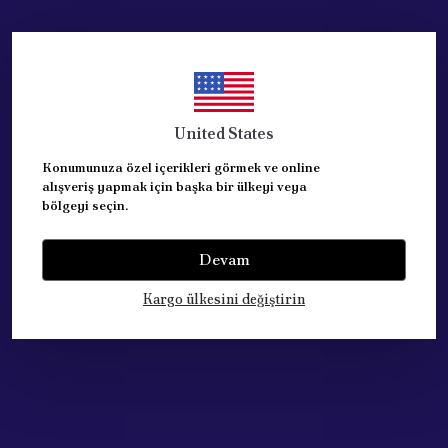
Bu parça CITROEN C2-C3, PEUGEOT 206-207-1007,
PEUGEOT 208 , BİPPER- NEMO otomobillere uymaktadır.
United States
ORJINAL-PEUGEOT YETKİLİ SERVİS ürünüdür.
Konumunuza özel içerikleri görmek ve online
alışveriş yapmak için başka bir ülkeyi veya
bölgeyi seçin.
REFERANSLAR: 2053.15 , 2052.E1, 1611266580, 1682290480
Devam
Kargo ülkesini değiştirin
206-207-1007-BIPPER-NEMO-C2-C3 1.4HDI (DV4TD) (DV4C)
Yorumlar
Yorum Yap