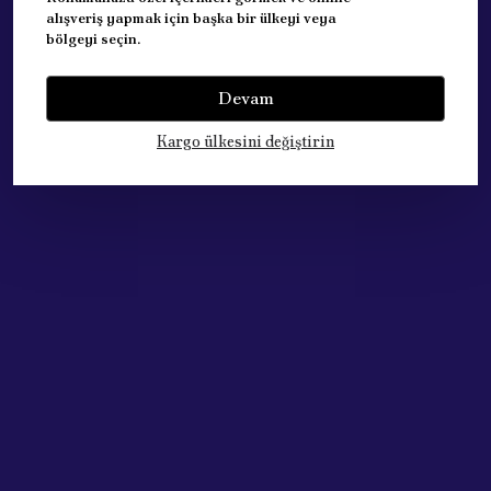
UYUMLU ARACLAR: PEUGEOT 308 ( 2013 SONRASI )
alışveriş yapmak için başka bir ülkeyi veya
bölgeyi seçin.
Devam
Yorumlar
Yorum Yap
Kargo ülkesini değiştirin
Bu ürün için henüz yorum yapılmamış.
Çok Satan Ürünlerimiz