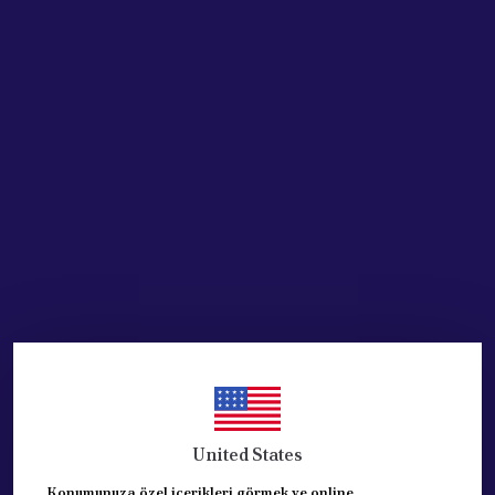
SEPETE EKLE
HEMEN AL
Ürün Açıklaması
ÖN SİLECEK TAKIM FİYATIDIR. (2 ADET )
MUZ TİPİ SİLECEKDİR.
MUADİL ÜRÜNDÜR.
1. SINIF VE KALİTELİDİR.
SOL TARAF : 60 CM , SAĞ TARAF :45 CM DİR.
United States
REFERANS: 6423.21 VE 6423.22
Konumunuza özel içerikleri görmek ve online