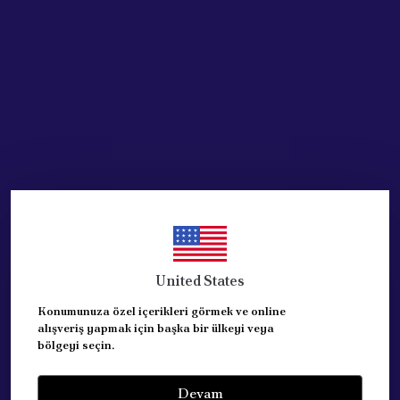
Stoğa Gelince Haber Ver
Ürün Açıklaması
PEUGEOT 307 SENSORSUZ ARKA TAMPONDUR
ASTARLI ORJİNAL PEUGEOT ÜRÜNÜDÜR
REFERANS: 7410.Q6
2001-2005 ARASI MODELLER İÇİNDİR.
United States
Konumunuza özel içerikleri görmek ve online
Yorumlar
Yorum Yap
alışveriş yapmak için başka bir ülkeyi veya
bölgeyi seçin.
Bu ürün için henüz yorum yapılmamış.
Devam