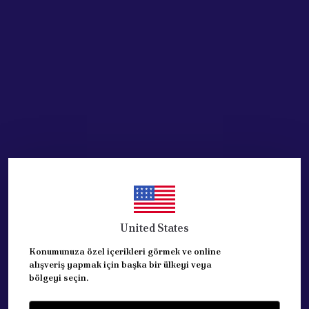
Stoğa Gelince Haber Ver
Ürün Açıklaması
PALİO SİENA ALBEA SOL ARKA KAPI İÇ DÖŞEMESİDİR.
REFERANS:735252929
ORJİNAL OPAR ÜRÜNÜDÜR.
ELİMİZDE 2 ADET MEVCUTTUR.
FİYAT UYGUNDUR.
United States
Konumunuza özel içerikleri görmek ve online
alışveriş yapmak için başka bir ülkeyi veya
Yorumlar
Yorum Yap
bölgeyi seçin.
Bu ürün için henüz yorum yapılmamış.