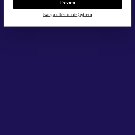
Devam
Kargo ülkesini değiştirin
Çok Satan Ürünlerimiz
Acik Auto Parts
Acik Auto Parts
Renault Megane Fluence Latitude Ayna Sinyali Sol 261656470R
RENAULT FLUENCE DERİ VİTES TOPUZU SARI DİKİŞLİ 8200079112
₺ 389.63
₺ 1,100.00
%
36
%
32
₺ 249.02
₺ 750.00