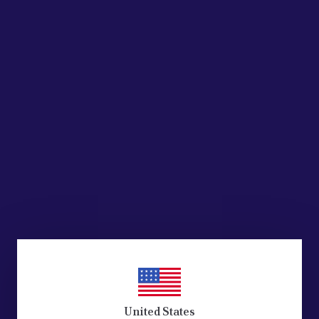
Parts AAP
Acik Auto Parts AAP
SAĞ SÜRGÜLÜ
FIAT DOBLO SOL SÜRGÜLÜ
K BUTON
KAPI IŞIK BUTON
2001-2010 )
TERMİNALİ (2001-2010 )
4838
51724839
,500.00
₺ 2,500.00
%
34
,650.00
₺ 1,650.00
 EKLE
SEPETE EKLE
United States