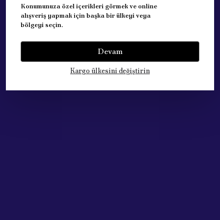
MODEL: 2001-2010
Konumunuza özel içerikleri görmek ve online
alışveriş yapmak için başka bir ülkeyi veya
bölgeyi seçin.
Devam
Yorumlar
Yorum Yap
Kargo ülkesini değiştirin
Bu ürün için henüz yorum yapılmamış.
Çok Satan Ürünlerimiz