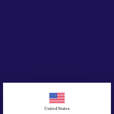
₺ 2,500.00
%
34
₺ 1,650.00
SEPETE EKLE
HEMEN AL
Ürün Açıklaması
FIAT DOBLO için SAĞ SÜRGÜLÜ KAPI IŞIK BUTONU TERMİNALİ -
KABLOLU
OEM : 51724838
YÖN : SAĞ
United States
ADET :1 ( BİR )