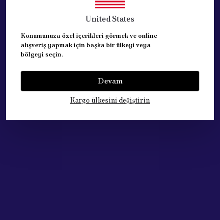
United States
Konumunuza özel içerikleri görmek ve online
alışveriş yapmak için başka bir ülkeyi veya
bölgeyi seçin.
Acik Auto Parts
Acik Auto Parts
BOBİN ATEŞLEME (
BOBİN ATEŞLEME (
206+207+307+1007=PEUGEOT=1.4
Devam
406+407+607+807=PEUGEOT
16V )( C2+C3+C4 )
)( C5+C6+C8=CITROEN )
Kargo ülkesini değiştirin
₺ 3,633.74
₺ 1,857.21
%
14
%
43
₺ 3,133.36
₺ 1,054.79
STOKTA YOK
STOKTA YOK
Tükendi