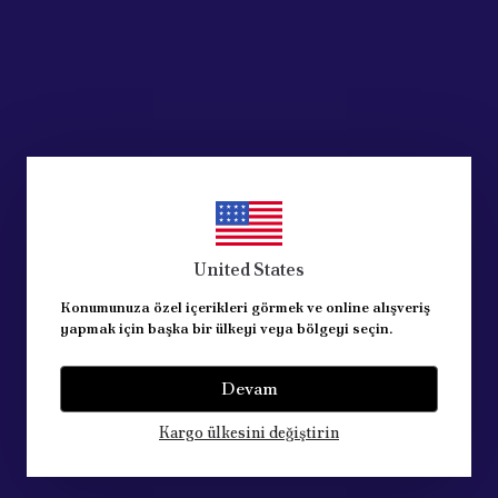
Ürün Açıklaması
6+407+607+807=PEUGEOT )( C5+C6+C8=CITROEN )( ULYSSE=FIAT 
ENAULT )
United States
Konumunuza özel içerikleri görmek ve online alışveriş
yapmak için başka bir ülkeyi veya bölgeyi seçin.
Devam
Kargo ülkesini değiştirin