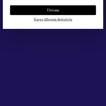
Yorumlar
Yorum Yap
Devam
Bu ürün için henüz yorum yapılmamış.
Kargo ülkesini değiştirin
Çok Satan Ürünlerimiz
Acik Auto Parts
Acik Auto Parts
PEUGEOT CİTROEN PARTNER BERLİNGO DEBRİYAJ TELİ 2150.CX
VITES KORUGU BOXER III JUMPER III DUCATO III 06- 161052780
₺ 3,598.86
₺ 841.37