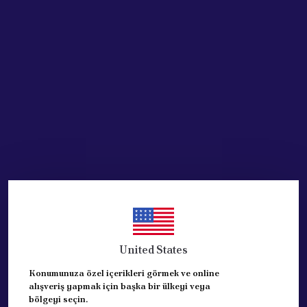
SEPETE EKLE
HEMEN AL
Ürün Açıklaması
KÜLBÜTÖR KAPAĞI DIR.
OPAR ORJİNAL MALDIR.
1 ADET ELİMİZDE SIFIR OLARAK MEVCUTTUR.
REFERANS:46479453
RESİMDE 5 NOLU PARCADIR.
United States
Konumunuza özel içerikleri görmek ve online
alışveriş yapmak için başka bir ülkeyi veya
bölgeyi seçin.