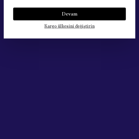
Yorumlar
Yorum Yap
Devam
Bu ürün için henüz yorum yapılmamış.
Kargo ülkesini değiştirin
Çok Satan Ürünlerimiz
Acik Auto Parts
Acik Auto Parts
FIAT LİNEA SU FISKIYE MEMESİ SOL 51880020
Renault Megane Fluence Latitude Ayna Sinyali Sağ Sol TK.
₺ 559.02
₺ 784.90