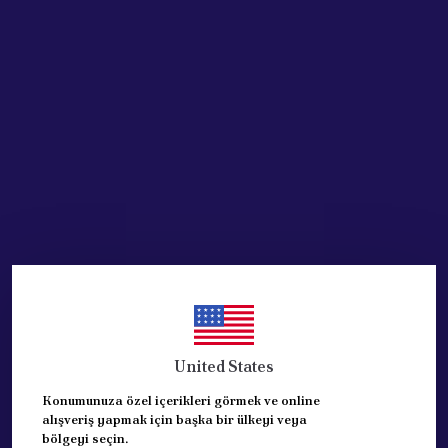
SEPETE EKLE
HEMEN AL
Ürün Açıklaması
PEUGEOT BİPPER ( 15 JANT) KAPAK
5416.Q2 REFERANS NOLU PARCADIR.
1 ADET FİYATIDIR.
MUADİL ÜRÜNDÜR
KALİTELİ ÜRÜNDÜR.
United States
Konumunuza özel içerikleri görmek ve online
alışveriş yapmak için başka bir ülkeyi veya
bölgeyi seçin.