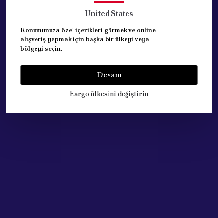
United States
Fiat Uno
1983 - 2002
Konumunuza özel içerikleri görmek ve online
Duna
1987 - 1991
alışveriş yapmak için başka bir ülkeyi veya
bölgeyi seçin.
Fiorino
1988 -2000
Devam
Kargo ülkesini değiştirin
Yorumlar
Yorum Yap
Bu ürün için henüz yorum yapılmamış.
Çok Satan Ürünlerimiz