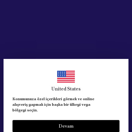
Stoğa Gelince Haber Ver
Ürün Açıklaması
FIAT PALİO SOL ŞASE KOLU
ORJİNAL PARCADIR
REFERANS: 46750451
OPAR ÜRÜNÜDÜR.
United States
Yorumlar
Yorum Yap
Konumunuza özel içerikleri görmek ve online
alışveriş yapmak için başka bir ülkeyi veya
Bu ürün için henüz yorum yapılmamış.
bölgeyi seçin.
Devam