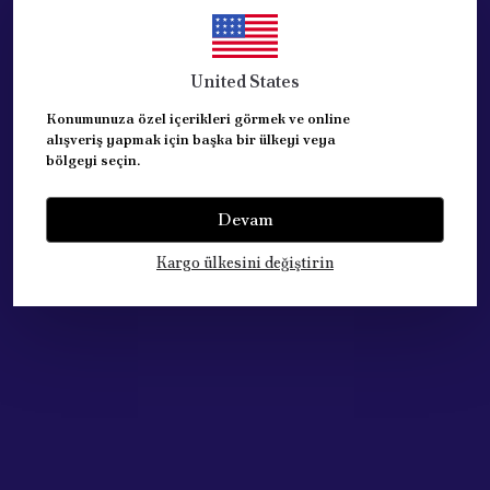
CITROEN NEMO aracın 2008 - 2016 model yılı aralığındaki 1.3 - 1.4
United States
PEUGEOT BIPPER aracın 2008 - 2015 model yılı aralığındaki 1,4 HDI
Konumunuza özel içerikleri görmek ve online
FIAT FIORINO aracın 2007 - 2016  model yılı aralığında
alışveriş yapmak için başka bir ülkeyi veya
bölgeyi seçin.
MUADİL VE KALİTELİ ÜRÜNDÜR.
Devam
REFERANS: 55344400
Kargo ülkesini değiştirin
Yorumlar
Yorum Yap
Bu ürün için henüz yorum yapılmamış.