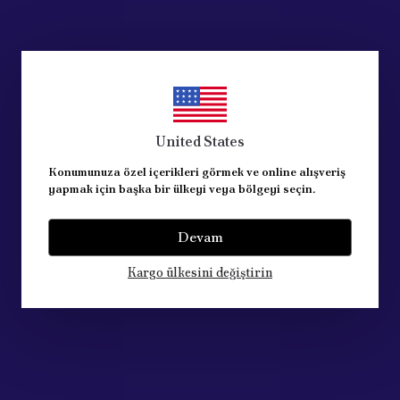
United States
Konumunuza özel içerikleri görmek ve online alışveriş
yapmak için başka bir ülkeyi veya bölgeyi seçin.
Devam
Kargo ülkesini değiştirin
to Parts
Acik Auto Parts
Bipper/Nemo/Fiorino/Linea Kalorifer Radyatörü Peteği 6448.X8
 2,987.14
₺ 1,250.00
%
16
 2,535.40
₺ 1,050.00