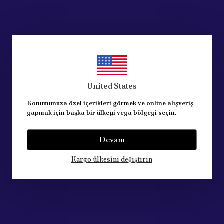
United States
Konumunuza özel içerikleri görmek ve online alışveriş
yapmak için başka bir ülkeyi veya bölgeyi seçin.
Devam
Kargo ülkesini değiştirin
to Parts
Acik Auto Parts
Cıtroen C3-C2, PEUGEOT 1007 ÖN SAĞ CAM AÇMA ANAHTARI 6554L7
 954.31
₺ 1,250.00
%
16
₺ 655.59
₺ 1,050.00