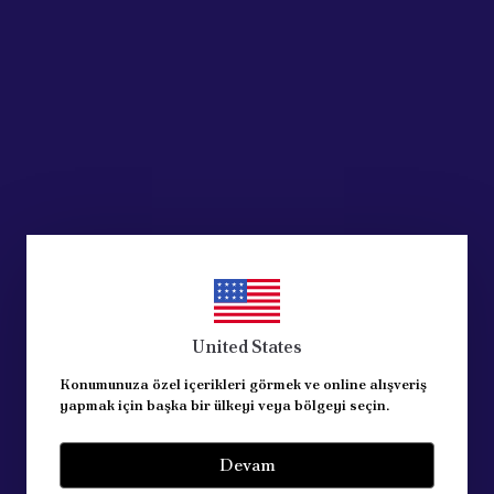
Ürün Açıklaması
T SOL ÇITASI -NİKELAJLI 735547971
ÜN
United States
Konumunuza özel içerikleri görmek ve online alışveriş
yapmak için başka bir ülkeyi veya bölgeyi seçin.
Devam