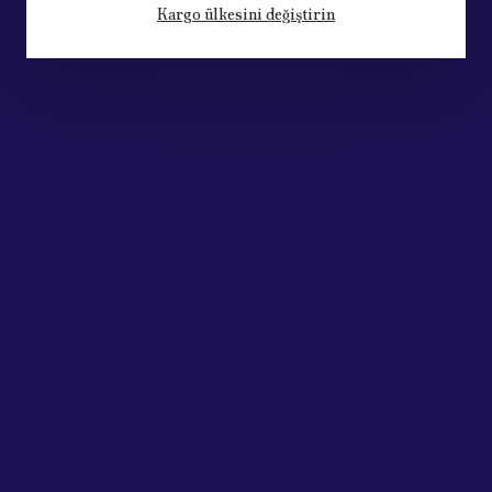
Kargo ülkesini değiştirin
to Parts
Acik Auto Parts
FIAT LINEA Çamurluk Sinyali 2007 - 2015 (51717793)
 389.63
₺ 835.71