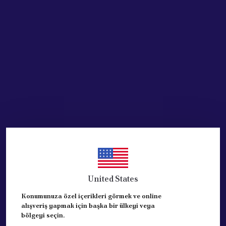
Stoğa Gelince Haber Ver
Ürün Açıklaması
Ön Tampon Sissiz 1.6
YAN SANAYİ ÖN TAMPONDUR
Fiat Brava 1995-2001
Fiat Bravo 1995-2001 MODELLERE UYUMLUDUR.
REFERANS: 735286127
United States
Konumunuza özel içerikleri görmek ve online
alışveriş yapmak için başka bir ülkeyi veya
bölgeyi seçin.
Yorumlar
Yorum Yap