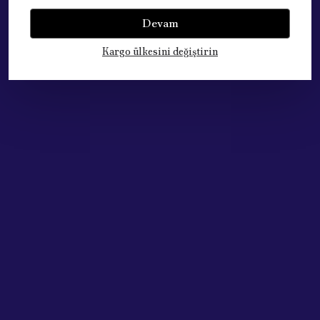
Bu ürün için henüz yorum yapılmamış.
Devam
Kargo ülkesini değiştirin
Çok Satan Ürünlerimiz
Acik Auto Parts
Acik Auto Parts
PEUGEOT 208 Motor Takozu 2012 - 2015 (180696)
PEUGEOT 106 206 (TU1JP+TU3JP ) DEBRİYAJ SETİ (LUK-6183003) 2052.86
₺ 1,004.99
₺ 6,500.00
%
17
%
25
₺ 836.94
₺ 4,900.00