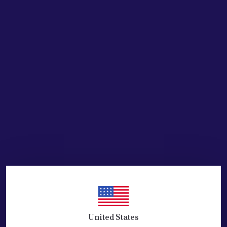
SEPETE EKLE
HEMEN AL
Ürün Açıklaması
DEBRİYAJ ÜST MERKEZİ DOBLO 1.3 1.4 1.6 16V 1.9 JTD
MUADİL ÜRÜNDÜR.
İTALYAN MALIDIR.
AP MARKADIR.
REFERANS:551196182M
United States