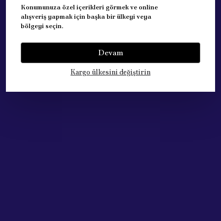
Konumunuza özel içerikleri görmek ve online
alışveriş yapmak için başka bir ülkeyi veya
bölgeyi seçin.
Devam
Yorumlar
Yorum Yap
Kargo ülkesini değiştirin
Bu ürün için henüz yorum yapılmamış.
Çok Satan Ürünlerimiz