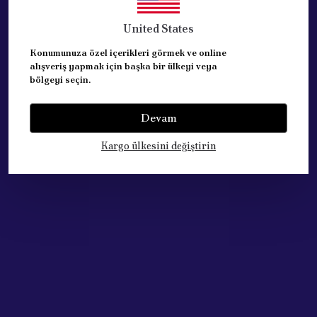
United States
RULMAN ÖLÇÜLERİ: D:72 I:37 G:33
Konumunuza özel içerikleri görmek ve online
EŞDEĞER ve KALITELI ÜRÜN.
alışveriş yapmak için başka bir ülkeyi veya
bölgeyi seçin.
PAKET ADET : 1 ( BIR )
Devam
SAG veya SOL RULMAN AYNI.
Kargo ülkesini değiştirin
Yorumlar
Yorum Yap
Bu ürün için henüz yorum yapılmamış.
Çok Satan Ürünlerimiz