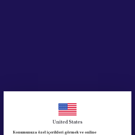
SEPETE EKLE
HEMEN AL
Ürün Açıklaması
Z ROT -TRW MARKADIR.
ORJİNAL PARÇADIR. PLASTİK Z ROT DUR.
UYUMLU ARACLAR: PEUGEOT PARTNER( M49-M59), PEUGEOT 306 ,
CİTROEN BERLİNGO
REFERANSLAR: 5087.61+ 1607322580+5087.42+5087.38
United States
Konumunuza özel içerikleri görmek ve online
1 ADET FİYATIDIR.